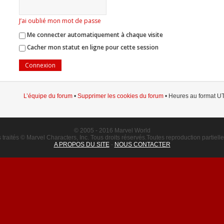
J’ai oublié mon mot de passe
Me connecter automatiquement à chaque visite
Cacher mon statut en ligne pour cette session
L’équipe du forum
•
Supprimer les cookies du forum
• Heures au format UT
© 2005 - 2016 Marvel World
raités © Marvel Characters, Inc. Tous droits réservés.Toutes reproduction partielle o
A PROPOS DU SITE
-
NOUS CONTACTER