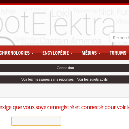
CHRONOLOGIES
ENCYLOPÉDIE
MÉDIAS
FORUMS
Connexion
Voir les messages sans réponses
|
Voir les sujets actifs
exige que vous soyez enregistré et connecté pour voir le