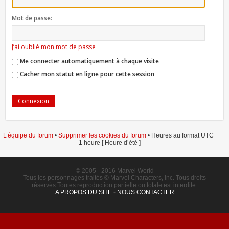
Mot de passe:
J’ai oublié mon mot de passe
Me connecter automatiquement à chaque visite
Cacher mon statut en ligne pour cette session
L’équipe du forum
•
Supprimer les cookies du forum
• Heures au format UTC +
1 heure [ Heure d’été ]
© 2005 - 2016 Marvel World
Tous les personnages traités © Marvel Characters, Inc. Tous droits
réservés.Toutes reproduction partielle ou totale est interdite.
A PROPOS DU SITE
-
NOUS CONTACTER