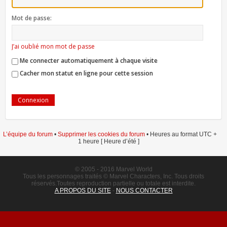
Mot de passe:
J’ai oublié mon mot de passe
Me connecter automatiquement à chaque visite
Cacher mon statut en ligne pour cette session
L’équipe du forum
•
Supprimer les cookies du forum
• Heures au format UTC +
1 heure [ Heure d’été ]
© 2005 - 2016 Marvel World
Tous les personnages traités © Marvel Characters, Inc. Tous droits
réservés.Toutes reproduction partielle ou totale est interdite.
A PROPOS DU SITE
-
NOUS CONTACTER