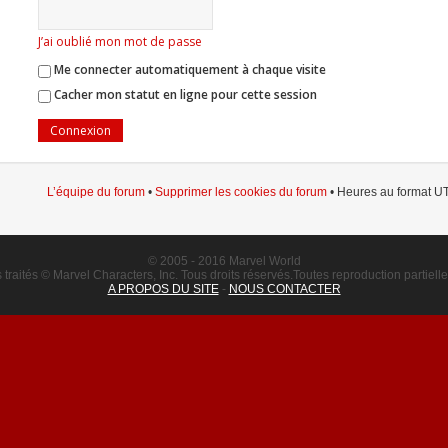
J’ai oublié mon mot de passe
Me connecter automatiquement à chaque visite
Cacher mon statut en ligne pour cette session
L’équipe du forum
•
Supprimer les cookies du forum
• Heures au format UT
© 2005 - 2016 Marvel World
raités © Marvel Characters, Inc. Tous droits réservés.Toutes reproduction partielle o
A PROPOS DU SITE
-
NOUS CONTACTER