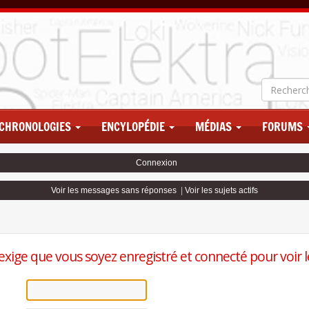
CHRONOLOGIES
ENCYLOPÉDIE
MÉDIAS
FORUMS
Connexion
Voir les messages sans réponses
|
Voir les sujets actifs
exige que vous soyez enregistré et connecté pour voir le