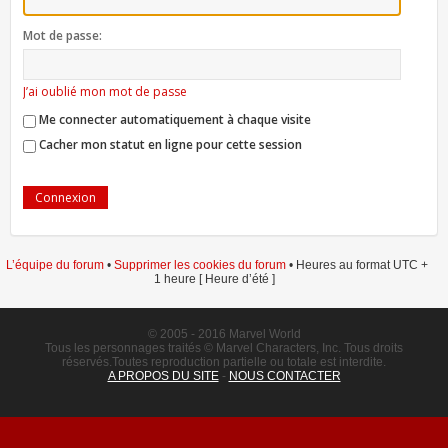
Mot de passe:
J’ai oublié mon mot de passe
Me connecter automatiquement à chaque visite
Cacher mon statut en ligne pour cette session
L’équipe du forum
•
Supprimer les cookies du forum
• Heures au format UTC +
1 heure [ Heure d’été ]
© 2005 - 2016 Marvel World
Tous les personnages traités © Marvel Characters, Inc. Tous droits
réservés.Toutes reproduction partielle ou totale est interdite.
A PROPOS DU SITE
-
NOUS CONTACTER