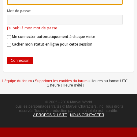
Mot de passe:
J’ai oublié mon mot de passe
Me connecter automatiquement à chaque visite
Cacher mon statut en ligne pour cette session
L’équipe du forum
•
Supprimer les cookies du forum
• Heures au format UTC +
1 heure [ Heure d’été ]
© 2005 - 2016 Marvel World
Tous les personnages traités © Marvel Characters, Inc. Tous droits
réservés.Toutes reproduction partielle ou totale est interdite.
A PROPOS DU SITE
-
NOUS CONTACTER