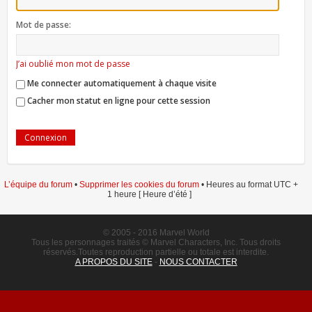
Mot de passe:
J’ai oublié mon mot de passe
Me connecter automatiquement à chaque visite
Cacher mon statut en ligne pour cette session
L’équipe du forum
•
Supprimer les cookies du forum
• Heures au format UTC +
1 heure [ Heure d’été ]
© 2005 - 2016 Marvel World
Tous les personnages traités © Marvel Characters, Inc. Tous droits
réservés.Toutes reproduction partielle ou totale est interdite.
A PROPOS DU SITE
-
NOUS CONTACTER