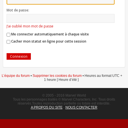
Mot de passe:
J’ai oublié mon mot de passe
Me connecter automatiquement à chaque visite
Cacher mon statut en ligne pour cette session
L’équipe du forum
•
Supprimer les cookies du forum
• Heures au format UTC +
1 heure [ Heure d’été ]
© 2005 - 2016 Marvel World
Tous les personnages traités © Marvel Characters, Inc. Tous droits
réservés.Toutes reproduction partielle ou totale est interdite.
A PROPOS DU SITE
-
NOUS CONTACTER