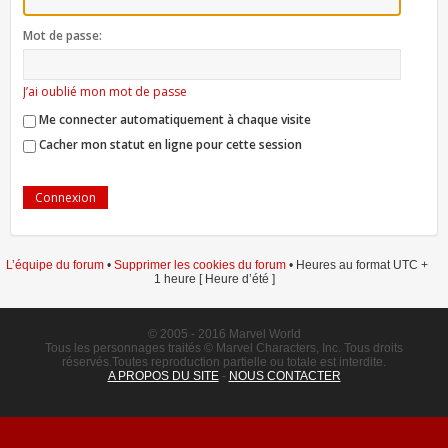
Mot de passe:
J’ai oublié mon mot de passe
Me connecter automatiquement à chaque visite
Cacher mon statut en ligne pour cette session
L’équipe du forum
•
Supprimer les cookies du forum
• Heures au format UTC +
1 heure [ Heure d’été ]
© 2005 - 2016 Marvel World
Tous les personnages traités © Marvel Characters, Inc. Tous droits
réservés.Toutes reproduction partielle ou totale est interdite.
A PROPOS DU SITE
-
NOUS CONTACTER