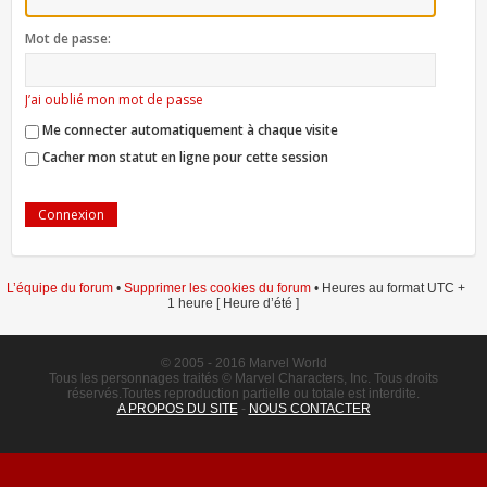
Mot de passe:
J’ai oublié mon mot de passe
Me connecter automatiquement à chaque visite
Cacher mon statut en ligne pour cette session
L’équipe du forum
•
Supprimer les cookies du forum
• Heures au format UTC +
1 heure [ Heure d’été ]
© 2005 - 2016 Marvel World
Tous les personnages traités © Marvel Characters, Inc. Tous droits
réservés.Toutes reproduction partielle ou totale est interdite.
A PROPOS DU SITE
-
NOUS CONTACTER