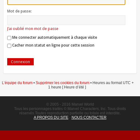
Mot de passe:
J’ai oublié mon mot de passe
Me connecter automatiquement à chaque visite
Cacher mon statut en ligne pour cette session
L’équipe du forum
•
Supprimer les cookies du forum
• Heures au format UTC +
1 heure [ Heure d’été ]
© 2005 - 2016 Marvel World
Tous les personnages traités © Marvel Characters, Inc. Tous droits
réservés.Toutes reproduction partielle ou totale est interdite.
A PROPOS DU SITE
-
NOUS CONTACTER