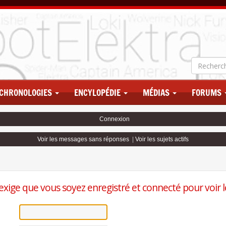
CHRONOLOGIES
ENCYLOPÉDIE
MÉDIAS
FORUMS
Connexion
Voir les messages sans réponses
|
Voir les sujets actifs
exige que vous soyez enregistré et connecté pour voir le