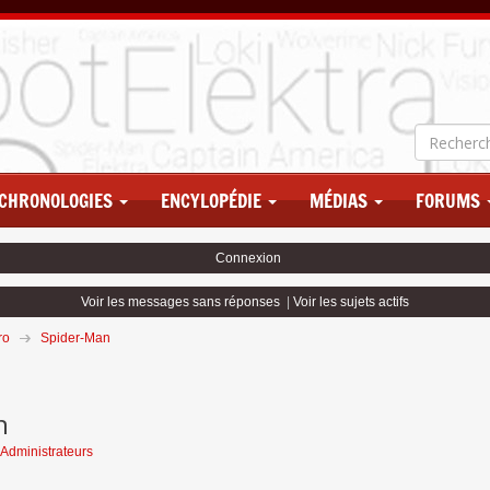
CHRONOLOGIES
ENCYLOPÉDIE
MÉDIAS
FORUMS
Connexion
Voir les messages sans réponses
|
Voir les sujets actifs
ro
Spider-Man
n
Administrateurs