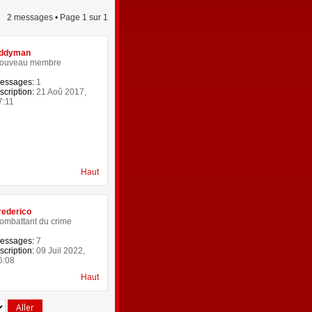
2 messages • Page
1
sur
1
ddyman
ouveau membre
essages:
1
scription:
21 Aoû 2017,
7:11
Haut
rederico
ombattant du crime
essages:
7
scription:
09 Juil 2022,
6:08
Haut