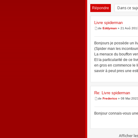
Répondre
Livre spiderman
de
Eddyman
» 21 Aoû 2017
Bonjours je possède un li
(Spider man les incontou
La menace du bouffon ver
Et la particularité de ce li
en gros en commence le liv
savoir à peut pres une est
Re: Livre spiderman
de
Frederico
» 08 Mai 2023
Bonjour
connais-vous une 
Afficher l