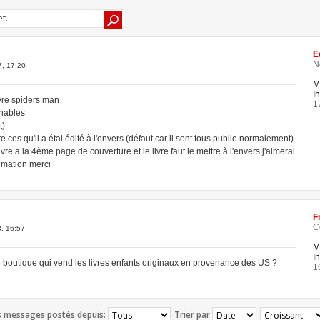
E
N
, 17:20
M
In
vre spiders man
1
rnables
t)
vre ces qu'il a étai édité à l'envers (défaut car il sont tous publie normalement)
re a la 4ème page de couverture et le livre faut le mettre à l'envers j'aimerai
imation merci
F
C
, 16:57
M
In
boutique qui vend les livres enfants originaux en provenance des US ?
1
es messages postés depuis:
Trier par