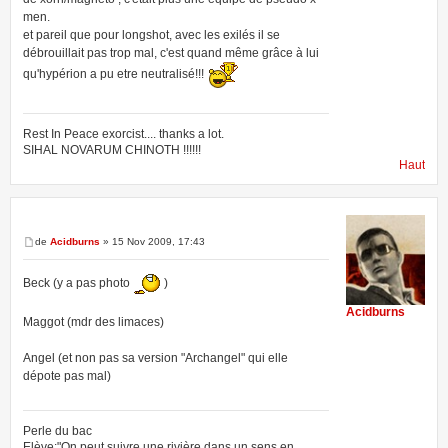
men.
et pareil que pour longshot, avec les exilés il se
débrouillait pas trop mal, c'est quand même grâce à lui
qu'hypérion a pu etre neutralisé!!!
Rest In Peace exorcist.... thanks a lot.
SIHAL NOVARUM CHINOTH !!!!!!
Haut
de
Acidburns
» 15 Nov 2009, 17:43
Beck (y a pas photo
)
Acidburns
Maggot (mdr des limaces)
Angel (et non pas sa version "Archangel" qui elle
dépote pas mal)
Perle du bac
Elève:"On peut suivre une rivière dans un sens en