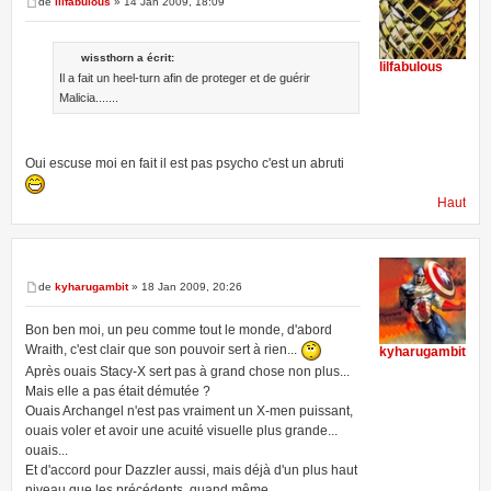
de
lilfabulous
» 14 Jan 2009, 18:09
wissthorn a écrit:
lilfabulous
Il a fait un heel-turn afin de proteger et de guérir
Malicia.......
Oui escuse moi en fait il est pas psycho c'est un abruti
Haut
de
kyharugambit
» 18 Jan 2009, 20:26
Bon ben moi, un peu comme tout le monde, d'abord
Wraith, c'est clair que son pouvoir sert à rien...
kyharugambit
Après ouais Stacy-X sert pas à grand chose non plus...
Mais elle a pas était démutée ?
Ouais Archangel n'est pas vraiment un X-men puissant,
ouais voler et avoir une acuité visuelle plus grande...
ouais...
Et d'accord pour Dazzler aussi, mais déjà d'un plus haut
niveau que les précédents, quand même.