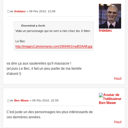
de
fridobec
» 09 Fév 2010, 12:08
Overmind a écrit:
fridobec
Voila un personnage qui ne sert a rien chez les X-Men.
Le Bec
http://images2.photomania.com/196948/1/radE0AAB.jpg
va dire ça aux sauterelles qu'il massacre !
(et puis Le Bec, il fait un peu partie de ma famille
d'abord !)
Haut
de
Ben Wawe
» 09 Fév 2010, 22:55
Ben Wawe
C'est juste un des personnages les plus intéressants de
ces dernières années.
Haut