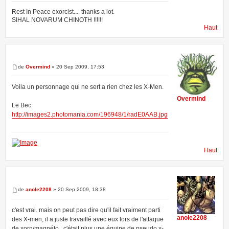
Rest In Peace exorcist.... thanks a lot.
SIHAL NOVARUM CHINOTH !!!!!!
Haut
de
Overmind
» 20 Sep 2009, 17:53
Voila un personnage qui ne sert a rien chez les X-Men.
Overmind
Le Bec
http://images2.photomania.com/196948/1/radE0AAB.jpg
Haut
de
anole2208
» 20 Sep 2009, 18:38
c'est vrai. mais on peut pas dire qu'il fait vraiment parti
anole2208
des X-men, il a juste travaillé avec eux lors de l'attaque
de xorn/magnéto , c'était plus une équipe de pseudo x-