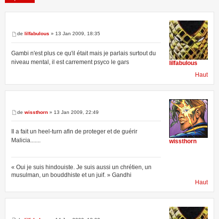
de
lilfabulous
» 13 Jan 2009, 18:35
52 messages •
Page
2
sur
4
•
1
2
3
4
Gambi n'est plus ce qu'il était mais je parlais surtout du
niveau mental, il est carrement psyco le gars
lilfabulous
Haut
de
wissthorn
» 13 Jan 2009, 22:49
Il a fait un heel-turn afin de proteger et de guérir
Malicia.......
wissthorn
« Oui je suis hindouiste. Je suis aussi un chrétien, un
musulman, un bouddhiste et un juif. » Gandhi
Haut