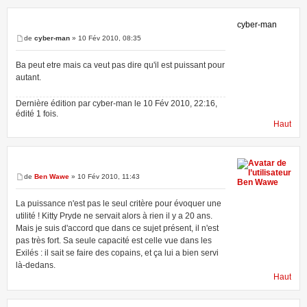
cyber-man
de
cyber-man
» 10 Fév 2010, 08:35
Ba peut etre mais ca veut pas dire qu'il est puissant pour
autant.
Dernière édition par cyber-man le 10 Fév 2010, 22:16,
édité 1 fois.
Haut
de
Ben Wawe
» 10 Fév 2010, 11:43
Ben Wawe
La puissance n'est pas le seul critère pour évoquer une
utilité ! Kitty Pryde ne servait alors à rien il y a 20 ans.
Mais je suis d'accord que dans ce sujet présent, il n'est
pas très fort. Sa seule capacité est celle vue dans les
Exilés : il sait se faire des copains, et ça lui a bien servi
là-dedans.
Haut