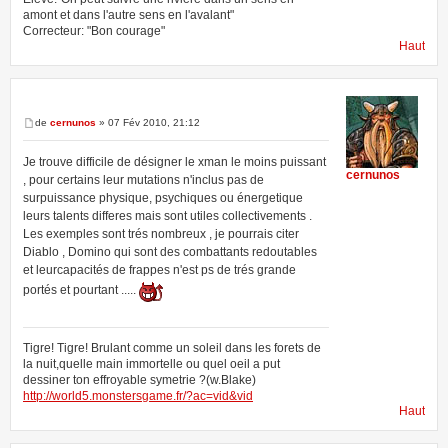
amont et dans l'autre sens en l'avalant"
Correcteur: "Bon courage"
Haut
de
cernunos
» 07 Fév 2010, 21:12
Je trouve difficile de désigner le xman le moins puissant
cernunos
, pour certains leur mutations n'inclus pas de
surpuissance physique, psychiques ou énergetique
leurs talents differes mais sont utiles collectivements .
Les exemples sont trés nombreux , je pourrais citer
Diablo , Domino qui sont des combattants redoutables
et leurcapacités de frappes n'est ps de trés grande
portés et pourtant .....
Tigre! Tigre! Brulant comme un soleil dans les forets de
la nuit,quelle main immortelle ou quel oeil a put
dessiner ton effroyable symetrie ?(w.Blake)
http://world5.monstersgame.fr/?ac=vid&vid
Haut