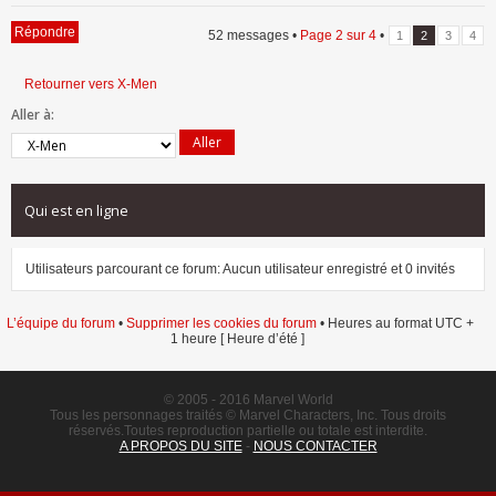
Répondre
52 messages •
Page
2
sur
4
•
1
2
3
4
Retourner vers X-Men
Aller à:
Qui est en ligne
Utilisateurs parcourant ce forum: Aucun utilisateur enregistré et 0 invités
L’équipe du forum
•
Supprimer les cookies du forum
• Heures au format UTC +
1 heure [ Heure d’été ]
© 2005 - 2016 Marvel World
Tous les personnages traités © Marvel Characters, Inc. Tous droits
réservés.Toutes reproduction partielle ou totale est interdite.
A PROPOS DU SITE
-
NOUS CONTACTER