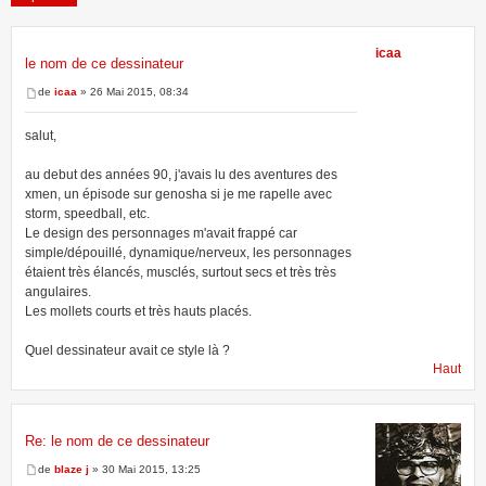
icaa
le nom de ce dessinateur
5 messages • Page
1
sur
1
de
icaa
» 26 Mai 2015, 08:34
salut,
au debut des années 90, j'avais lu des aventures des
xmen, un épisode sur genosha si je me rapelle avec
storm, speedball, etc.
Le design des personnages m'avait frappé car
simple/dépouillé, dynamique/nerveux, les personnages
étaient très élancés, musclés, surtout secs et très très
angulaires.
Les mollets courts et très hauts placés.
Quel dessinateur avait ce style là ?
Haut
Re: le nom de ce dessinateur
de
blaze j
» 30 Mai 2015, 13:25