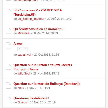
de
supercrapaud
» 12 Jan 2015, 15:11
SF-Connexion V - 29&30/11/2014
(Turckheim,68)
de
Le_68eme_Imperial
» 22 Aoû 2014, 10:07
Qu'écoutez-vous en ce moment ?
de
Mira-nee
» 08 Mai 2014, 20:33
Arrow
1
2
de
captainval
» 22 Oct 2013, 21:36
Question sur le Frelon / Yellow Jacket /
Pourpoint Jaune
de
Wild Soul
» 28 Nov 2014, 15:42
Question sur la mort de Bullseye (Daredevil)
de
pie
» 21 Nov 2014, 11:21
Questions de débutant !
de
Oltaios
» 06 Nov 2014, 21:19