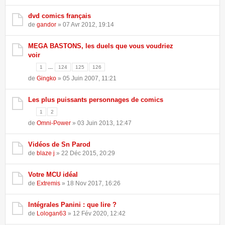
dvd comics français
de
gandor
» 07 Avr 2012, 19:14
MEGA BASTONS, les duels que vous voudriez
voir
...
1
124
125
126
de
Gingko
» 05 Juin 2007, 11:21
Les plus puissants personnages de comics
1
2
de
Omni-Power
» 03 Juin 2013, 12:47
Vidéos de Sn Parod
de
blaze j
» 22 Déc 2015, 20:29
Votre MCU idéal
de
Extremis
» 18 Nov 2017, 16:26
Intégrales Panini : que lire ?
de
Lologan63
» 12 Fév 2020, 12:42