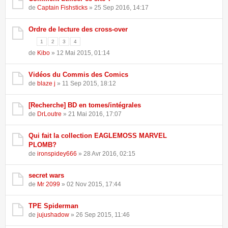
de
Captain Fishsticks
» 25 Sep 2016, 14:17
Ordre de lecture des cross-over
1
2
3
4
de
Kibo
» 12 Mai 2015, 01:14
Vidéos du Commis des Comics
de
blaze j
» 11 Sep 2015, 18:12
[Recherche] BD en tomes/intégrales
de
DrLoutre
» 21 Mai 2016, 17:07
Qui fait la collection EAGLEMOSS MARVEL
PLOMB?
de
ironspidey666
» 28 Avr 2016, 02:15
secret wars
de
Mr 2099
» 02 Nov 2015, 17:44
TPE Spiderman
de
jujushadow
» 26 Sep 2015, 11:46