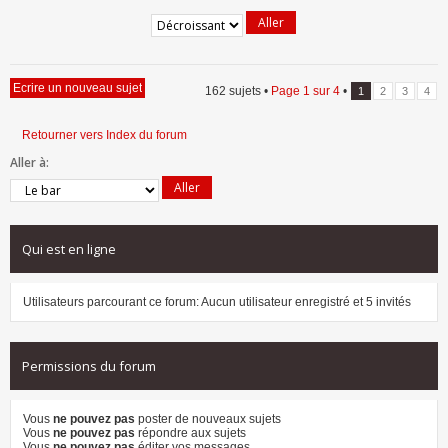
Ecrire un nouveau sujet
162 sujets •
Page
1
sur
4
•
1
2
3
4
Retourner vers Index du forum
Aller à:
Qui est en ligne
Utilisateurs parcourant ce forum: Aucun utilisateur enregistré et 5 invités
Permissions du forum
Vous
ne pouvez pas
poster de nouveaux sujets
Vous
ne pouvez pas
répondre aux sujets
Vous
ne pouvez pas
éditer vos messages