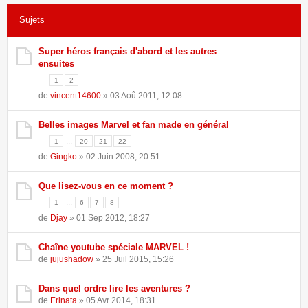
Sujets
162 sujets •
Page
1
sur
4
•
1
2
3
4
Super héros français d'abord et les autres
ensuites
1
2
de
vincent14600
» 03 Aoû 2011, 12:08
Belles images Marvel et fan made en général
...
1
20
21
22
de
Gingko
» 02 Juin 2008, 20:51
Que lisez-vous en ce moment ?
...
1
6
7
8
de
Djay
» 01 Sep 2012, 18:27
Chaîne youtube spéciale MARVEL !
de
jujushadow
» 25 Juil 2015, 15:26
Dans quel ordre lire les aventures ?
de
Erinata
» 05 Avr 2014, 18:31