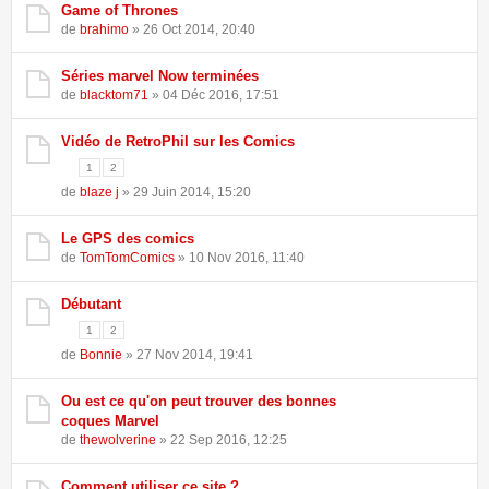
Game of Thrones
de
brahimo
» 26 Oct 2014, 20:40
Séries marvel Now terminées
de
blacktom71
» 04 Déc 2016, 17:51
Vidéo de RetroPhil sur les Comics
1
2
de
blaze j
» 29 Juin 2014, 15:20
Le GPS des comics
de
TomTomComics
» 10 Nov 2016, 11:40
Débutant
1
2
de
Bonnie
» 27 Nov 2014, 19:41
Ou est ce qu'on peut trouver des bonnes
coques Marvel
de
thewolverine
» 22 Sep 2016, 12:25
Comment utiliser ce site ?