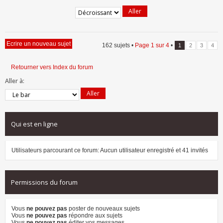
Ecrire un nouveau sujet
162 sujets •
Page
1
sur
4
•
1
2
3
4
Retourner vers Index du forum
Aller à:
Qui est en ligne
Utilisateurs parcourant ce forum: Aucun utilisateur enregistré et 41 invités
Permissions du forum
Vous
ne pouvez pas
poster de nouveaux sujets
Vous
ne pouvez pas
répondre aux sujets
Vous
ne pouvez pas
éditer vos messages