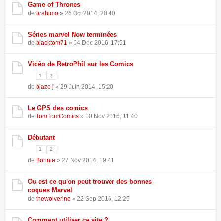
Game of Thrones
de
brahimo
» 26 Oct 2014, 20:40
Séries marvel Now terminées
de
blacktom71
» 04 Déc 2016, 17:51
Vidéo de RetroPhil sur les Comics
1
2
de
blaze j
» 29 Juin 2014, 15:20
Le GPS des comics
de
TomTomComics
» 10 Nov 2016, 11:40
Débutant
1
2
de
Bonnie
» 27 Nov 2014, 19:41
Ou est ce qu'on peut trouver des bonnes
coques Marvel
de
thewolverine
» 22 Sep 2016, 12:25
Comment utiliser ce site ?