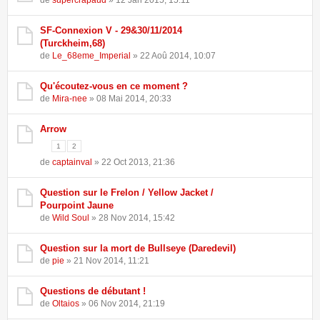
de
supercrapaud
» 12 Jan 2015, 15:11
SF-Connexion V - 29&30/11/2014
(Turckheim,68)
de
Le_68eme_Imperial
» 22 Aoû 2014, 10:07
Qu'écoutez-vous en ce moment ?
de
Mira-nee
» 08 Mai 2014, 20:33
Arrow
1
2
de
captainval
» 22 Oct 2013, 21:36
Question sur le Frelon / Yellow Jacket /
Pourpoint Jaune
de
Wild Soul
» 28 Nov 2014, 15:42
Question sur la mort de Bullseye (Daredevil)
de
pie
» 21 Nov 2014, 11:21
Questions de débutant !
de
Oltaios
» 06 Nov 2014, 21:19