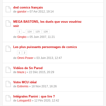
dvd comics français
de
gandor
» 07 Avr 2012, 19:14
MEGA BASTONS, les duels que vous voudriez
voir
...
1
124
125
126
de
Gingko
» 05 Juin 2007, 11:21
Les plus puissants personnages de comics
1
2
de
Omni-Power
» 03 Juin 2013, 12:47
Vidéos de Sn Parod
de
blaze j
» 22 Déc 2015, 20:29
Votre MCU idéal
de
Extremis
» 18 Nov 2017, 16:26
Intégrales Panini : que lire ?
de
Lologan63
» 12 Fév 2020, 12:42