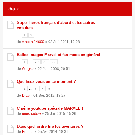
Sujets
162 sujets •
Page
1
sur
4
•
1
2
3
4
Super héros français d'abord et les autres
ensuites
1
2
de
vincent14600
» 03 Aoû 2011, 12:08
Belles images Marvel et fan made en général
...
1
20
21
22
de
Gingko
» 02 Juin 2008, 20:51
Que lisez-vous en ce moment ?
...
1
6
7
8
de
Djay
» 01 Sep 2012, 18:27
Chaîne youtube spéciale MARVEL !
de
jujushadow
» 25 Juil 2015, 15:26
Dans quel ordre lire les aventures ?
de
Erinata
» 05 Avr 2014, 18:31