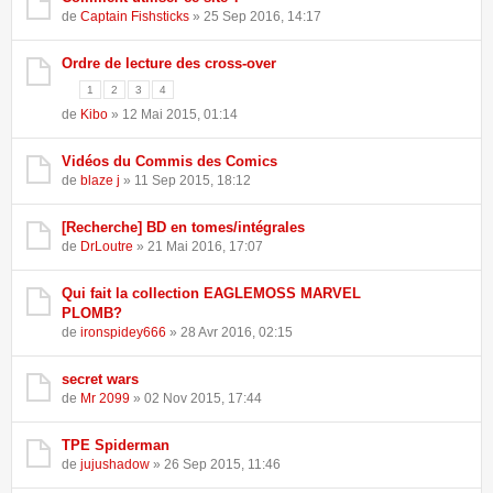
de
Captain Fishsticks
» 25 Sep 2016, 14:17
Ordre de lecture des cross-over
1
2
3
4
de
Kibo
» 12 Mai 2015, 01:14
Vidéos du Commis des Comics
de
blaze j
» 11 Sep 2015, 18:12
[Recherche] BD en tomes/intégrales
de
DrLoutre
» 21 Mai 2016, 17:07
Qui fait la collection EAGLEMOSS MARVEL
PLOMB?
de
ironspidey666
» 28 Avr 2016, 02:15
secret wars
de
Mr 2099
» 02 Nov 2015, 17:44
TPE Spiderman
de
jujushadow
» 26 Sep 2015, 11:46