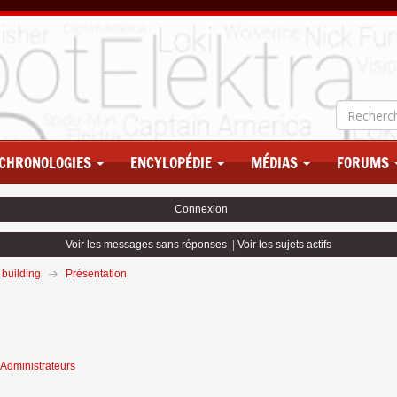
CHRONOLOGIES
ENCYLOPÉDIE
MÉDIAS
FORUMS
Connexion
Voir les messages sans réponses
|
Voir les sujets actifs
 building
Présentation
Administrateurs