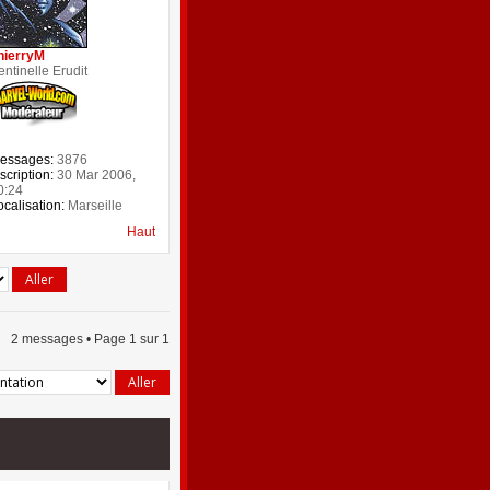
hierryM
entinelle Erudit
essages:
3876
scription:
30 Mar 2006,
0:24
ocalisation:
Marseille
Haut
2 messages • Page
1
sur
1