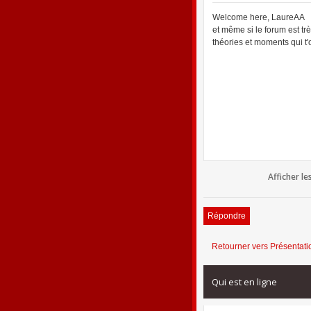
Welcome here, LaureAA
et même si le forum est tr
théories et moments qui t
Afficher l
Répondre
Retourner vers Présentati
Qui est en ligne