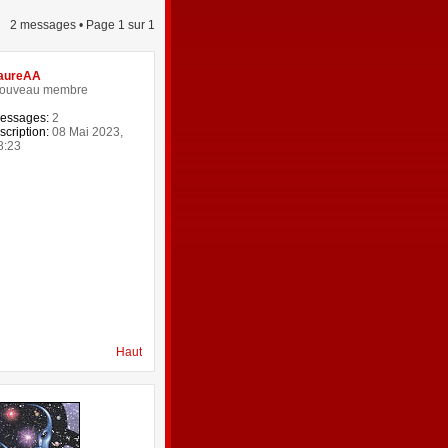
2 messages • Page
1
sur
1
aureAA
ouveau membre
essages:
2
scription:
08 Mai 2023,
8:23
Haut