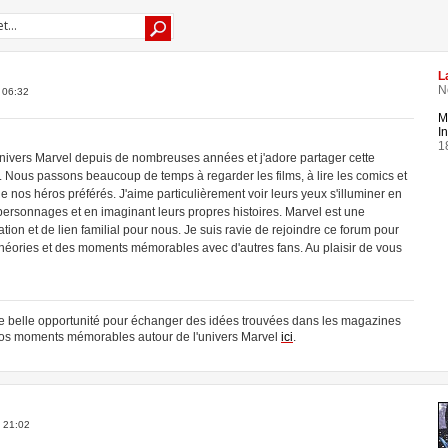
L
N
 06:32
M
In
1
univers Marvel depuis de nombreuses années et j'adore partager cette
 Nous passons beaucoup de temps à regarder les films, à lire les comics et
e nos héros préférés. J'aime particulièrement voir leurs yeux s'illuminer en
rsonnages et en imaginant leurs propres histoires. Marvel est une
tion et de lien familial pour nous. Je suis ravie de rejoindre ce forum pour
héories et des moments mémorables avec d'autres fans. Au plaisir de vous
e belle opportunité pour échanger des idées trouvées dans les magazines
 nos moments mémorables autour de l'univers Marvel
ici
.
, 21:02