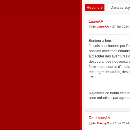
Répondre
LaureAA
de
LaureAA
» 27 Juil 2024,
Bonjour à tous !
Je suis passionnée par l'
passion avec mes enfants.
à discuter des aventures d
découvrant de nouveaux pe
formidable source d'inspira
échanger des idées, des t
lire !
Rejoindre ce forum est un
pour enfants et partager
Re: LaureAA
de
ThierryM
» 27 Juil 2024