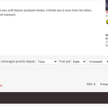
ès peu actif depuis quelques temps, n'hésite pas à nous livrer tes idées,
T
'ont marqués.
S
M
In
2
L
es messages postés depuis:
Trier par
Aller à:
on