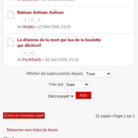
Batman Arkham Asilium
1
2
3
de
Gingko
» 22 Mai 2009, 21:01
Le dilemne de la mort qui tue de la boulette
qui déchire!!
1
2
de
Fry-B3nd3r
» 08 Juin 2009, 21:23
Afficher les sujets postés depuis:
Trier par
Ecrire un nouveau sujet
21 sujets • Page
1
sur
1
Retourner vers Index du forum