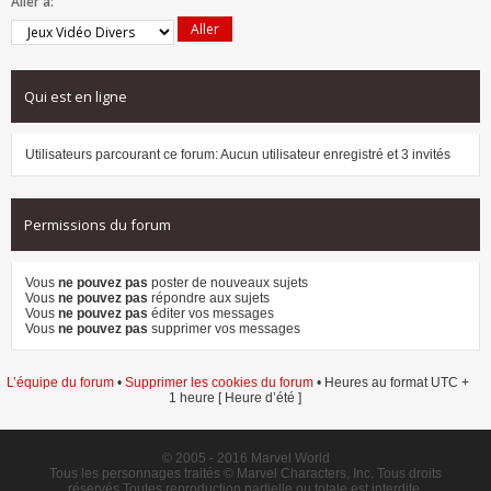
Aller à:
Qui est en ligne
Utilisateurs parcourant ce forum: Aucun utilisateur enregistré et 3 invités
Permissions du forum
Vous
ne pouvez pas
poster de nouveaux sujets
Vous
ne pouvez pas
répondre aux sujets
Vous
ne pouvez pas
éditer vos messages
Vous
ne pouvez pas
supprimer vos messages
L’équipe du forum
•
Supprimer les cookies du forum
• Heures au format UTC +
1 heure [ Heure d’été ]
© 2005 - 2016 Marvel World
Tous les personnages traités © Marvel Characters, Inc. Tous droits
réservés.Toutes reproduction partielle ou totale est interdite.