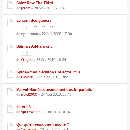
Saint Row The Third
de
jerem
» 28 Nov 2011, 23:04
Le coin des gamers
...
1
95
96
97
de cyber-man » 22 Juil 2008, 17:00
Batman Arkham city
1
2
de
Gingko
» 28 Oct 2010, 16:34
Spider-man 3 édition Collector PS3
de
Floverkill
» 25 Sep 2011, 18:21
Marvel Némésis avènement des Imparfaits
de
mael2000
» 24 Aoû 2010, 17:49
fallout 3
de
spiderweb
» 30 Jan 2010, 01:47
Qui qu'en veux une tranche ?
de
Sentence
» 19 Jan 2010, 02:13