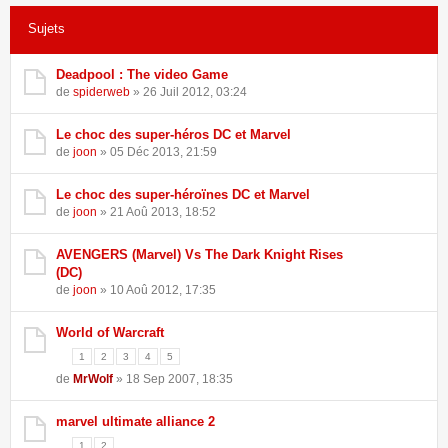
Sujets
21 sujets • Page
1
sur
1
Deadpool : The video Game
de
spiderweb
» 26 Juil 2012, 03:24
Le choc des super-héros DC et Marvel
de
joon
» 05 Déc 2013, 21:59
Le choc des super-héroïnes DC et Marvel
de
joon
» 21 Aoû 2013, 18:52
AVENGERS (Marvel) Vs The Dark Knight Rises
(DC)
de
joon
» 10 Aoû 2012, 17:35
World of Warcraft
1
2
3
4
5
de
MrWolf
» 18 Sep 2007, 18:35
marvel ultimate alliance 2
1
2