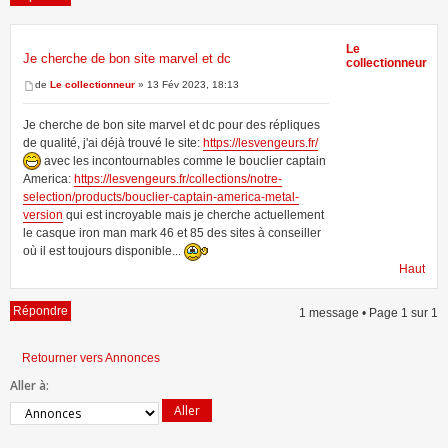
Le
Je cherche de bon site marvel et dc
collectionneur
1 message • Page
1
sur
1
de
Le collectionneur
» 13 Fév 2023, 18:13
Je cherche de bon site marvel et dc pour des répliques
de qualité, j'ai déjà trouvé le site:
https://lesvengeurs.fr/
avec les incontournables comme le bouclier captain
America:
https://lesvengeurs.fr/collections/notre-
selection/products/bouclier-captain-america-metal-
version
qui est incroyable mais je cherche actuellement
le casque iron man mark 46 et 85 des sites à conseiller
où il est toujours disponible...
Haut
Répondre
1 message • Page
1
sur
1
Retourner vers Annonces
Aller à: