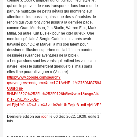
comme J. Scott Campbell qui ont chacun leur style, et
qui ont le pouvoir de vous transporter dans leur monde
par une multitude de petits détails qui montrent leur
attention et leur passion; ainsi que des scénaristes de
renom qui vous font vibrer jusqu’à la dernière page,
comme Grant Morrison, Jim Starlin, Warren Ellis, Mark
Millar, ou autre Kurt Busiek pour ne citer qu’eux. Une
mention spéciale à Sergio Cariello qui, après avoir
travaillé pour DC et Marvel, a mis son talent pour
dessiner et illustrer superbement la bible en bandes
dessinées (Grandes aventures de la bible).
« Les passions sont les vents qui enflent les voiles du
navire ; elles le submergent quelquefois, mais sans
elles il ne pourrait voguer » (Voltaire)
https://www.google.com/search?
q=avengers+endgame&rlz=1C1AVNE_frMG759MG759&tbm=isch&source=iu
U8gRFm-
5NM%252C%252Fm%252F0126b8kv&vet=1&usg=AI4_-
kTF-EiM1JNxL-0E-
wLEjlyLY0u4Dw&sa=X&ved=2ahUKEwjxr8_mtLvjAhVEElAKHS11BA0Q_B0w
Dernière édition par
joon
le 06 Sep 2022, 19:39, édité 1
fois.