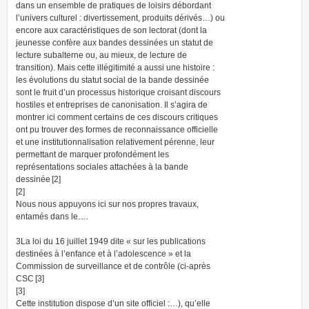
dans un ensemble de pratiques de loisirs débordant
l’univers culturel : divertissement, produits dérivés…) ou
encore aux caractéristiques de son lectorat (dont la
jeunesse confère aux bandes dessinées un statut de
lecture subalterne ou, au mieux, de lecture de
transition). Mais cette illégitimité a aussi une histoire :
les évolutions du statut social de la bande dessinée
sont le fruit d’un processus historique croisant discours
hostiles et entreprises de canonisation. Il s’agira de
montrer ici comment certains de ces discours critiques
ont pu trouver des formes de reconnaissance officielle
et une institutionnalisation relativement pérenne, leur
permettant de marquer profondément les
représentations sociales attachées à la bande
dessinée [2]
[2]
Nous nous appuyons ici sur nos propres travaux,
entamés dans le….
3La loi du 16 juillet 1949 dite « sur les publications
destinées à l’enfance et à l’adolescence » et la
Commission de surveillance et de contrôle (ci-après
CSC [3]
[3]
Cette institution dispose d’un site officiel :…), qu’elle