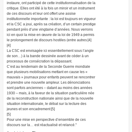
instaure, ont participé de cette institutionnalisation de la
critique. Elles ont été à la fois un miroir et un instrument
de ces discours et leur ont offert une assise
institutionnelle importante : la loi est toujours en vigueur
et la CSC a joui, après sa création, d’un certain prestige
pendant près d’une vingtaine d’années. Nous verrons
ici en quoi la mise en œuvre de la loi de 1949 a permis
le prolongement de discours hostiles (entre autres [4]
[4]
La CSC est envisagée ici essentiellement sous l’angle
de son…) à la bande dessinée avant de céder à un
processus de consécration la dépassant.
C’est au lendemain de la Seconde Guerre mondiale
que plusieurs mobilisations mettant en cause les «
mauvais » journaux pour enfants peuvent se rencontrer
et prendre une nouvelle ampleur. Les dénonciations
sont parfois anciennes – datant au moins des années
1930 – mais, à la faveur de la situation particulière née
de la reconstruction nationale ainsi que de la nouvelle
situation internationale, le débat sur la lecture des
jeunes et son encadrement [5]
[5]
Pour une mise en perspective d’ensemble de ces
discours sur la… est réactualisé et relancé."