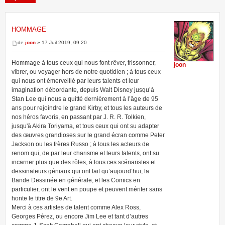
HOMMAGE
4 messages • Page
1
sur
1
de
joon
» 17 Juil 2019, 09:20
Hommage à tous ceux qui nous font rêver, frissonner,
joon
vibrer, ou voyager hors de notre quotidien ; à tous ceux
qui nous ont émerveillé par leurs talents et leur
imagination débordante, depuis Walt Disney jusqu’à
Stan Lee qui nous a quitté dernièrement à l’âge de 95
ans pour rejoindre le grand Kirby, et tous les auteurs de
nos héros favoris, en passant par J. R. R. Tolkien,
jusqu'à Akira Toriyama, et tous ceux qui ont su adapter
des œuvres grandioses sur le grand écran comme Peter
Jackson ou les frères Russo ; à tous les acteurs de
renom qui, de par leur charisme et leurs talents, ont su
incarner plus que des rôles, à tous ces scénaristes et
dessinateurs géniaux qui ont fait qu’aujourd’hui, la
Bande Dessinée en générale, et les Comics en
particulier, ont le vent en poupe et peuvent mériter sans
honte le titre de 9e Art.
Merci à ces artistes de talent comme Alex Ross,
Georges Pérez, ou encore Jim Lee et tant d’autres