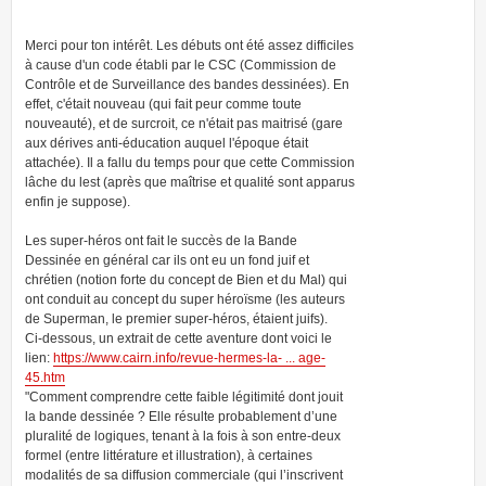
Merci pour ton intérêt. Les débuts ont été assez difficiles
à cause d'un code établi par le CSC (Commission de
Contrôle et de Surveillance des bandes dessinées). En
effet, c'était nouveau (qui fait peur comme toute
nouveauté), et de surcroit, ce n'était pas maitrisé (gare
aux dérives anti-éducation auquel l'époque était
attachée). Il a fallu du temps pour que cette Commission
lâche du lest (après que maîtrise et qualité sont apparus
enfin je suppose).
Les super-héros ont fait le succès de la Bande
Dessinée en général car ils ont eu un fond juif et
chrétien (notion forte du concept de Bien et du Mal) qui
ont conduit au concept du super héroïsme (les auteurs
de Superman, le premier super-héros, étaient juifs).
Ci-dessous, un extrait de cette aventure dont voici le
lien:
https://www.cairn.info/revue-hermes-la- ... age-
45.htm
"Comment comprendre cette faible légitimité dont jouit
la bande dessinée ? Elle résulte probablement d’une
pluralité de logiques, tenant à la fois à son entre-deux
formel (entre littérature et illustration), à certaines
modalités de sa diffusion commerciale (qui l’inscrivent