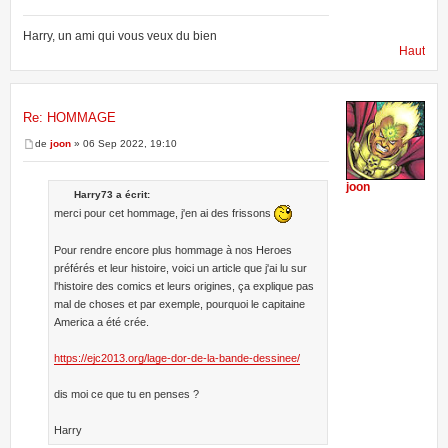
Harry, un ami qui vous veux du bien
Haut
Re: HOMMAGE
de
joon
» 06 Sep 2022, 19:10
joon
Harry73 a écrit:
merci pour cet hommage, j'en ai des frissons
Pour rendre encore plus hommage à nos Heroes
préférés et leur histoire, voici un article que j'ai lu sur
l'histoire des comics et leurs origines, ça explique pas
mal de choses et par exemple, pourquoi le capitaine
America a été crée.
https://ejc2013.org/lage-dor-de-la-bande-dessinee/
dis moi ce que tu en penses ?
Harry