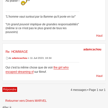
Au plaisir !
"L'homme vaut surtout par la flamme qu'il porte en lui"
"
Un grand pouvoir implique de grandes responsabilités
"
(même si ce n'est pas le plus grand de tous les
pouvoirs)
Haut
adamcachou
Re: HOMMAGE
de
adamcachou
» 11 Juil 2023, 16:34
Oui c'est la même chose que de voir
the girl who
escaped streaming vf
sur filmvf.
Haut
Répondre
4 messages • Page
1
sur
1
Retourner vers Divers MARVEL
Aller à: