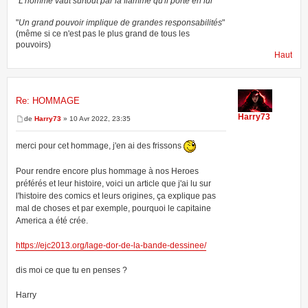
"L'homme vaut surtout par la flamme qu'il porte en lui"
"
Un grand pouvoir implique de grandes responsabilités
"
(même si ce n'est pas le plus grand de tous les
pouvoirs)
Haut
Re: HOMMAGE
Harry73
de
Harry73
» 10 Avr 2022, 23:35
merci pour cet hommage, j'en ai des frissons
Pour rendre encore plus hommage à nos Heroes
préférés et leur histoire, voici un article que j'ai lu sur
l'histoire des comics et leurs origines, ça explique pas
mal de choses et par exemple, pourquoi le capitaine
America a été crée.
https://ejc2013.org/lage-dor-de-la-bande-dessinee/
dis moi ce que tu en penses ?
Harry