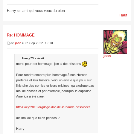
Harry, un ami qui vous veux du bien
Haut
Re: HOMMAGE
de
joon
» 06 Sep 2022, 19:10
joon
Harry73 a écrit:
merci pour cet hommage, j'en ai des frissons
Pour rendre encore plus hommage à nos Heroes
préférés et leur histoire, voici un article que j'ai lu sur
l'histoire des comics et leurs origines, ça explique pas
mal de choses et par exemple, pourquoi le capitaine
America a été crée.
https://ejc2013.org/lage-dor-de-la-bande-dessinee/
dis moi ce que tu en penses ?
Harry