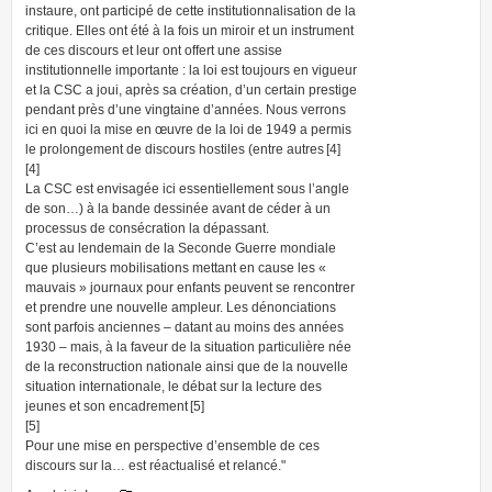
instaure, ont participé de cette institutionnalisation de la
critique. Elles ont été à la fois un miroir et un instrument
de ces discours et leur ont offert une assise
institutionnelle importante : la loi est toujours en vigueur
et la CSC a joui, après sa création, d’un certain prestige
pendant près d’une vingtaine d’années. Nous verrons
ici en quoi la mise en œuvre de la loi de 1949 a permis
le prolongement de discours hostiles (entre autres [4]
[4]
La CSC est envisagée ici essentiellement sous l’angle
de son…) à la bande dessinée avant de céder à un
processus de consécration la dépassant.
C’est au lendemain de la Seconde Guerre mondiale
que plusieurs mobilisations mettant en cause les «
mauvais » journaux pour enfants peuvent se rencontrer
et prendre une nouvelle ampleur. Les dénonciations
sont parfois anciennes – datant au moins des années
1930 – mais, à la faveur de la situation particulière née
de la reconstruction nationale ainsi que de la nouvelle
situation internationale, le débat sur la lecture des
jeunes et son encadrement [5]
[5]
Pour une mise en perspective d’ensemble de ces
discours sur la… est réactualisé et relancé."