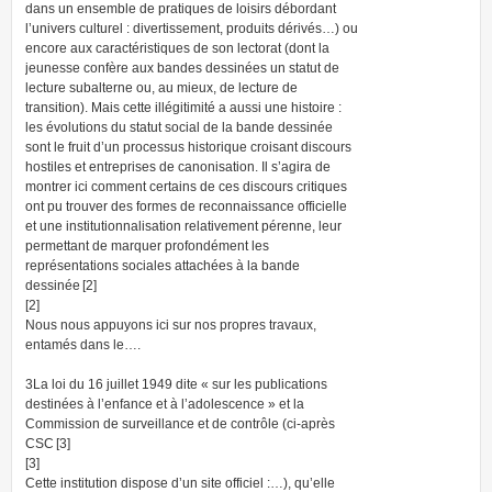
dans un ensemble de pratiques de loisirs débordant
l’univers culturel : divertissement, produits dérivés…) ou
encore aux caractéristiques de son lectorat (dont la
jeunesse confère aux bandes dessinées un statut de
lecture subalterne ou, au mieux, de lecture de
transition). Mais cette illégitimité a aussi une histoire :
les évolutions du statut social de la bande dessinée
sont le fruit d’un processus historique croisant discours
hostiles et entreprises de canonisation. Il s’agira de
montrer ici comment certains de ces discours critiques
ont pu trouver des formes de reconnaissance officielle
et une institutionnalisation relativement pérenne, leur
permettant de marquer profondément les
représentations sociales attachées à la bande
dessinée [2]
[2]
Nous nous appuyons ici sur nos propres travaux,
entamés dans le….
3La loi du 16 juillet 1949 dite « sur les publications
destinées à l’enfance et à l’adolescence » et la
Commission de surveillance et de contrôle (ci-après
CSC [3]
[3]
Cette institution dispose d’un site officiel :…), qu’elle