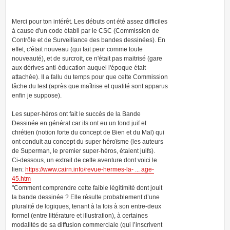
Merci pour ton intérêt. Les débuts ont été assez difficiles
à cause d'un code établi par le CSC (Commission de
Contrôle et de Surveillance des bandes dessinées). En
effet, c'était nouveau (qui fait peur comme toute
nouveauté), et de surcroit, ce n'était pas maitrisé (gare
aux dérives anti-éducation auquel l'époque était
attachée). Il a fallu du temps pour que cette Commission
lâche du lest (après que maîtrise et qualité sont apparus
enfin je suppose).
Les super-héros ont fait le succès de la Bande
Dessinée en général car ils ont eu un fond juif et
chrétien (notion forte du concept de Bien et du Mal) qui
ont conduit au concept du super héroïsme (les auteurs
de Superman, le premier super-héros, étaient juifs).
Ci-dessous, un extrait de cette aventure dont voici le
lien:
https://www.cairn.info/revue-hermes-la- ... age-
45.htm
"Comment comprendre cette faible légitimité dont jouit
la bande dessinée ? Elle résulte probablement d’une
pluralité de logiques, tenant à la fois à son entre-deux
formel (entre littérature et illustration), à certaines
modalités de sa diffusion commerciale (qui l’inscrivent