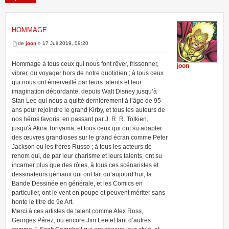
HOMMAGE
4 messages • Page
1
sur
1
de
joon
» 17 Juil 2019, 09:20
Hommage à tous ceux qui nous font rêver, frissonner,
joon
vibrer, ou voyager hors de notre quotidien ; à tous ceux
qui nous ont émerveillé par leurs talents et leur
imagination débordante, depuis Walt Disney jusqu’à
Stan Lee qui nous a quitté dernièrement à l’âge de 95
ans pour rejoindre le grand Kirby, et tous les auteurs de
nos héros favoris, en passant par J. R. R. Tolkien,
jusqu'à Akira Toriyama, et tous ceux qui ont su adapter
des œuvres grandioses sur le grand écran comme Peter
Jackson ou les frères Russo ; à tous les acteurs de
renom qui, de par leur charisme et leurs talents, ont su
incarner plus que des rôles, à tous ces scénaristes et
dessinateurs géniaux qui ont fait qu’aujourd’hui, la
Bande Dessinée en générale, et les Comics en
particulier, ont le vent en poupe et peuvent mériter sans
honte le titre de 9e Art.
Merci à ces artistes de talent comme Alex Ross,
Georges Pérez, ou encore Jim Lee et tant d’autres