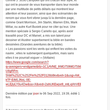
comme J. Scott Campbell qui ont chacun leur style, et
qui ont le pouvoir de vous transporter dans leur monde
par une multitude de petits détails qui montrent leur
attention et leur passion; ainsi que des scénaristes de
renom qui vous font vibrer jusqu’à la dernière page,
comme Grant Morrison, Jim Starlin, Warren Ellis, Mark
Millar, ou autre Kurt Busiek pour ne citer qu’eux. Une
mention spéciale à Sergio Cariello qui, après avoir
travaillé pour DC et Marvel, a mis son talent pour
dessiner et illustrer superbement la bible en bandes
dessinées (Grandes aventures de la bible).
« Les passions sont les vents qui enflent les voiles du
navire ; elles le submergent quelquefois, mais sans
elles il ne pourrait voguer » (Voltaire)
https://www.google.com/search?
q=avengers+endgame&rlz=1C1AVNE_frMG759MG759&tbm=isch&source=iu
U8gRFm-
5NM%252C%252Fm%252F0126b8kv&vet=1&usg=AI4_-
kTF-EiM1JNxL-0E-
wLEjlyLY0u4Dw&sa=X&ved=2ahUKEwjxr8_mtLvjAhVEElAKHS11BA0Q_B0w
Dernière édition par
joon
le 06 Sep 2022, 19:39, édité 1
fois.