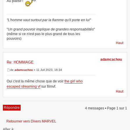
Au plaisir !
"L'homme vaut surtout par la flamme qu'il porte en lui"
"
Un grand pouvoir implique de grandes responsabilités
"
(même si ce n'est pas le plus grand de tous les
pouvoirs)
Haut
adamcachou
Re: HOMMAGE
de
adamcachou
» 11 Juil 2023, 16:34
Oui c'est la même chose que de voir
the girl who
escaped streaming vf
sur filmvf.
Haut
Répondre
4 messages • Page
1
sur
1
Retourner vers Divers MARVEL
Aller à: