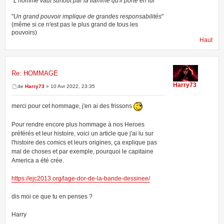
"L'homme vaut surtout par la flamme qu'il porte en lui"
"
Un grand pouvoir implique de grandes responsabilités
"
(même si ce n'est pas le plus grand de tous les
pouvoirs)
Haut
Re: HOMMAGE
Harry73
de
Harry73
» 10 Avr 2022, 23:35
merci pour cet hommage, j'en ai des frissons
Pour rendre encore plus hommage à nos Heroes
préférés et leur histoire, voici un article que j'ai lu sur
l'histoire des comics et leurs origines, ça explique pas
mal de choses et par exemple, pourquoi le capitaine
America a été crée.
https://ejc2013.org/lage-dor-de-la-bande-dessinee/
dis moi ce que tu en penses ?
Harry