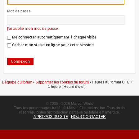
Mot de passe:
J’ai oublié mon mot de passe
Me connecter automatiquement à chaque visite
Cacher mon statut en ligne pour cette session
L’équipe du forum
•
Supprimer les cookies du forum
• Heures au format UTC +
1 heure [ Heure d’été ]
© 2005 - 2016 Marvel World
Tous les personnages traités © Marvel Characters, Inc. Tous droits
réservés.Toutes reproduction partielle ou totale est interdite.
A PROPOS DU SITE
-
NOUS CONTACTER