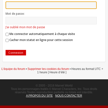
Mot de passe:
J’ai oublié mon mot de passe
Me connecter automatiquement à chaque visite
Cacher mon statut en ligne pour cette session
L’équipe du forum
•
Supprimer les cookies du forum
• Heures au format UTC +
1 heure [ Heure d’été ]
© 2005 - 2016 Marvel World
Tous les personnages traités © Marvel Characters, Inc. Tous droits
réservés.Toutes reproduction partielle ou totale est interdite.
A PROPOS DU SITE
-
NOUS CONTACTER