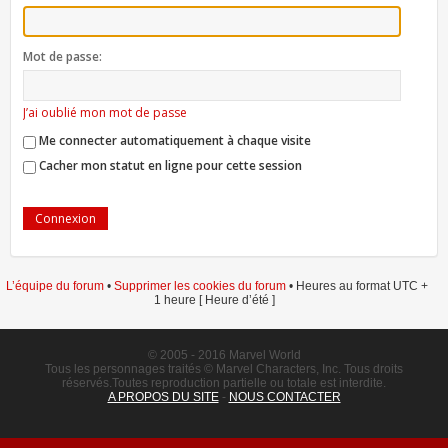
Mot de passe:
J’ai oublié mon mot de passe
Me connecter automatiquement à chaque visite
Cacher mon statut en ligne pour cette session
L’équipe du forum
•
Supprimer les cookies du forum
• Heures au format UTC +
1 heure [ Heure d’été ]
© 2005 - 2016 Marvel World
Tous les personnages traités © Marvel Characters, Inc. Tous droits
réservés.Toutes reproduction partielle ou totale est interdite.
A PROPOS DU SITE
-
NOUS CONTACTER