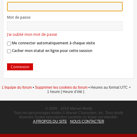
Mot de passe:
J’ai oublié mon mot de passe
Me connecter automatiquement à chaque visite
Cacher mon statut en ligne pour cette session
L’équipe du forum
•
Supprimer les cookies du forum
• Heures au format UTC +
1 heure [ Heure d’été ]
© 2005 - 2016 Marvel World
Tous les personnages traités © Marvel Characters, Inc. Tous droits
réservés.Toutes reproduction partielle ou totale est interdite.
A PROPOS DU SITE
-
NOUS CONTACTER