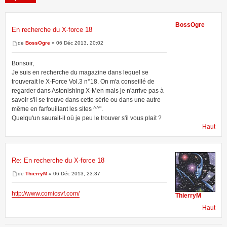
BossOgre
En recherche du X-force 18
2 messages • Page
1
sur
1
de
BossOgre
» 06 Déc 2013, 20:02
Bonsoir,
Je suis en recherche du magazine dans lequel se
trouverait le X-Force Vol.3 n°18. On m'a conseillé de
regarder dans Astonishing X-Men mais je n'arrive pas à
savoir s'il se trouve dans cette série ou dans une autre
même en farfouillant les sites ^^".
Quelqu'un saurait-il où je peu le trouver s'il vous plait ?
Haut
Re: En recherche du X-force 18
de
ThierryM
» 06 Déc 2013, 23:37
http://www.comicsvf.com/
ThierryM
Haut