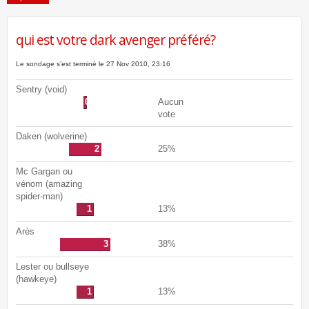
qui est votre dark avenger préféré?
21 messages •
Page
2
sur
2
•
1
2
Le sondage s’est terminé le 27 Nov 2010, 23:16
Sentry (void)
0
Aucun
vote
Daken (wolverine)
2
25%
Mc Gargan ou
vénom (amazing
spider-man)
1
13%
Arès
3
38%
Lester ou bullseye
(hawkeye)
1
13%