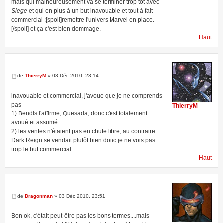
mais qui malheureusement va se terminer trop tôt avec
Siege
et qui en plus à un but inavouable et tout à fait
commercial :[spoil]remettre l'univers Marvel en place.
[/spoil] et ça c'est bien dommage.
Haut
de
ThierryM
» 03 Déc 2010, 23:14
inavouable et commercial, j'avoue que je ne comprends
pas
ThierryM
1) Bendis l'affirme, Quesada, donc c'est totalement
avoué et assumé
2) les ventes n'étaient pas en chute libre, au contraire
Dark Reign se vendait plutôt bien donc je ne vois pas
trop le but commercial
Haut
de
Dragonman
» 03 Déc 2010, 23:51
Bon ok, c'était peut-être pas les bons termes....mais