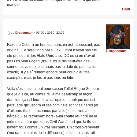
mange!
Haut
de
Dragonman
» 03 Déc 2010, 23:05
Faire de Osborn un héros américain est intéressant, pas
original. Ce serait original si Lex Luthor n'avait pas été
Dragonman
élu président des Etats-Unis chez DC ou si on n'avait
pas
Old Man Logan
(d'ailleurs je dis peut-être des
conneries vu que je connais pas la date de publication
exacte). Il y a sûrement encore beaucoup d'autres
exemples mais je les ai pas tous en tête.
Voilà c'est pas du tout pour casser l'effet Règne Sombre
que je dis ça, au contraire j'aime beaucoup la façon
dont tout ça est tourné avec l'opinion publique qui est
persuadé qu'Osborn et ses criminels sont des héros (et
d'ailleurs ils sont reconnus par la loi) et les véritables
héros qui se retrouvent hors-la-loi contre leur gré de la
même manière que dans Civil War à part que là ils se
battent tous contre un vrai méchant. Un crossover/event
('me rappelle plus de la différence) très bien construit