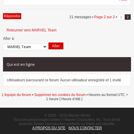
Répondre
21 messages •
Page
2
sur
2
•
1
2
Retourner vers MARVEL Team
Aller à:
Qui est en ligne
Utilisateurs parcourant ce forum: Aucun utilisateur enregistré et 1 invité
L’équipe du forum
•
Supprimer les cookies du forum
• Heures au format UTC +
1 heure [ Heure d’été ]
© 2005 - 2016 Marvel World
Tous les personnages traités © Marvel Characters, Inc. Tous droits
réservés.Toutes reproduction partielle ou totale est interdite.
A PROPOS DU SITE
-
NOUS CONTACTER