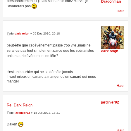
personnellement si j'étais scénariste chez Marvel je
Dragonman
l'avouerais pas
Haut
de
dark reign
» 05 Déc 2010, 20:18
peut-être que cet évènement passe trop vite ,mais ne
serai-ce pas tout simplement parce que les scénaristes
dark reign
ont un aurte évènement en tête?
c'est un bourbier qui ne se démêle jamais
il vaut mieux un canard a manger qu'un canard qui nous
mange!
Haut
jardinier92
Re: Dark Reign
de
jardinier92
» 18 Juil 2022, 18:21
Daken
Haut