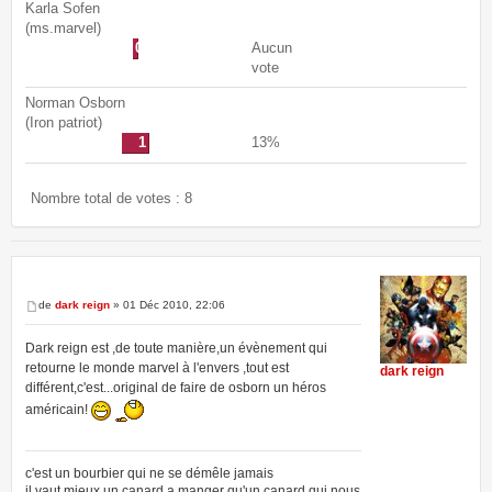
Karla Sofen
(ms.marvel)
0
Aucun
vote
Norman Osborn
(Iron patriot)
1
13%
Nombre total de votes : 8
de
dark reign
» 01 Déc 2010, 22:06
Dark reign est ,de toute manière,un évènement qui
retourne le monde marvel à l'envers ,tout est
dark reign
différent,c'est...original de faire de osborn un héros
américain!
c'est un bourbier qui ne se démêle jamais
il vaut mieux un canard a manger qu'un canard qui nous