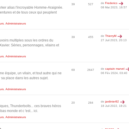
de
Frederico
39
527
arker alias l'incroyable Homme-Araignée.
08 Mai 2023, 16:57
entures et de tous ceux qui peuplent
urs
,
Administrateurs
de
ThierryM
39
455
voirs multiples sous les ordres du
27 Juil 2023, 20:13
avier. Séries, personnages, vilains et
urs
,
Administrateurs
de
captain marvel
69
2647
ne équipe, un vilain, et tout autre qui ne
06 Fév 2024, 03:40
r sa place dans les autres sujet.
urs
,
Administrateurs
de
jardinier92
20
284
iques, Thunderbolts... ces braves héros
18 Juil 2022, 18:21
bas monde et c 'est... ici.
urs
,
Administrateurs
s