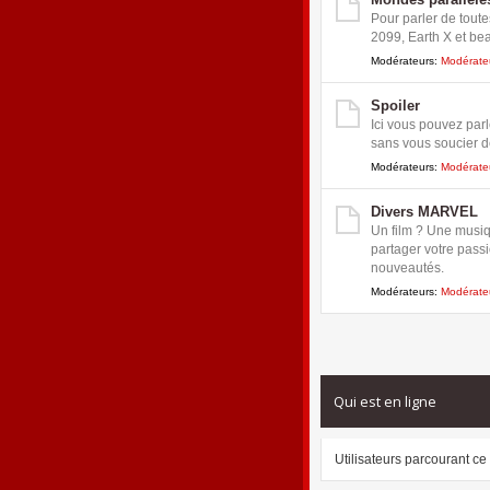
Pour parler de tout
2099, Earth X et be
Modérateurs:
Modérate
Spoiler
Ici vous pouvez parl
sans vous soucier de
Modérateurs:
Modérate
Divers MARVEL
Un film ? Une musiq
partager votre pass
nouveautés.
Modérateurs:
Modérate
Qui est en ligne
Utilisateurs parcourant ce 