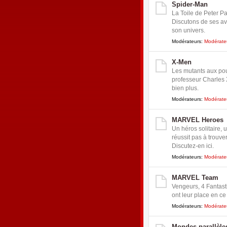
Spider-Man
La Toile de Peter P
Discutons de ses av
son univers.
Modérateurs:
Modérate
X-Men
Les mutants aux pou
professeur Charles X
bien plus.
Modérateurs:
Modérate
MARVEL Heroes
Un héros solitaire, u
réussit pas à trouve
Discutez-en ici.
Modérateurs:
Modérate
MARVEL Team
Vengeurs, 4 Fantast
ont leur place en ce 
Modérateurs:
Modérate
Mondes parallèle