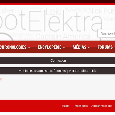
CHRONOLOGIES
ENCYLOPÉDIE
MÉDIAS
FORUMS
Connexion
Voir les messages sans réponses
|
Voir les sujets actifs
ro
Sujets
Messages
Dernier message