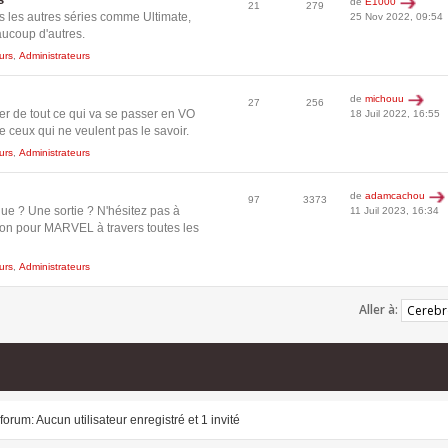
de
E1000
21
279
es les autres séries comme Ultimate,
25 Nov 2022, 09:54
aucoup d'autres.
urs
,
Administrateurs
de
michouu
27
256
er de tout ce qui va se passer en VO
18 Juil 2022, 16:55
 ceux qui ne veulent pas le savoir.
urs
,
Administrateurs
de
adamcachou
97
3373
ue ? Une sortie ? N'hésitez pas à
11 Juil 2023, 16:34
ion pour MARVEL à travers toutes les
urs
,
Administrateurs
Aller à:
forum: Aucun utilisateur enregistré et 1 invité