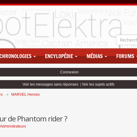
CHRONOLOGIES
ENCYLOPÉDIE
MÉDIAS
FORUMS
Connexion
Voir les messages sans réponses
|
Voir les sujets actifs
ro
MARVEL Heroes
our de Phantom rider ?
Administrateurs