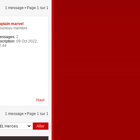
1 message • Page
1
sur
1
aptain marvel
ouveau membre
essages:
2
scription:
09 Oct 2022,
2:44
Haut
1 message • Page
1
sur
1