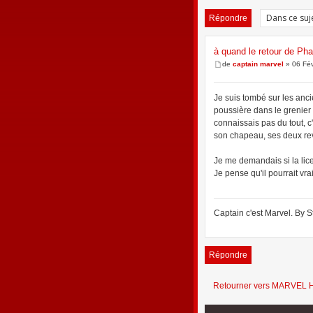
Répondre
à quand le retour de Pha
de
captain marvel
» 06 Fév
Je suis tombé sur les anc
poussière dans le grenier
connaissais pas du tout, c
son chapeau, ses deux revo
Je me demandais si la lic
Je pense qu'il pourrait vra
Captain c'est Marvel. By S
Répondre
Retourner vers MARVEL 