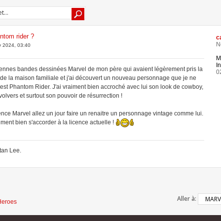
ntom rider ?
c
N
 2024, 03:40
M
In
iennes bandes dessinées Marvel de mon père qui avaient légèrement pris la
0
 de la maison familiale et j'ai découvert un nouveau personnage que je ne
'est Phantom Rider. J'ai vraiment bien accroché avec lui son look de cowboy,
lvers et surtout son pouvoir de résurrection !
ence Marvel allez un jour faire un renaitre un personnage vintage comme lui.
iment bien s'accorder à la licence actuelle !
tan Lee.
Aller à:
Heroes