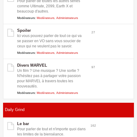
Pour parler de toutes les autres séries
comme Ultimate, 2099, Earth X et
beaucoup d'autres.
Modérateurs:
Modérateurs
,
Administrateurs
Spoiler
27
Ici vous pouvez parler de tout ce qui va
se passer en VO sans vous soucier de
ceux qui ne veulent pas le savoir.
Modérateurs:
Modérateurs
,
Administrateurs
Divers MARVEL
97
Un film ? Une musique ? Une sortie ?
N'hésitez pas à partager votre passion
pour MARVEL à travers toutes les
nouveautés.
Modérateurs:
Modérateurs
,
Administrateurs
Daily Grind
Le bar
162
Pour parler de tout et n'importe quoi dans
les limites de la bienséance.