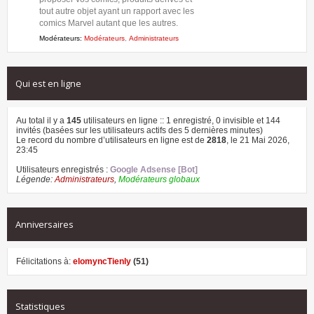
tout autre objet ayant un rapport avec les
comics Marvel autant que les autres.
Modérateurs:
Modérateurs
,
Administrateurs
Qui est en ligne
Au total il y a
145
utilisateurs en ligne :: 1 enregistré, 0 invisible et 144
invités (basées sur les utilisateurs actifs des 5 dernières minutes)
Le record du nombre d’utilisateurs en ligne est de
2818
, le 21 Mai 2026,
23:45
Utilisateurs enregistrés :
Google Adsense [Bot]
Légende:
Administrateurs
,
Modérateurs globaux
Anniversaires
Félicitations à:
elomyncTienly
(51)
Statistiques